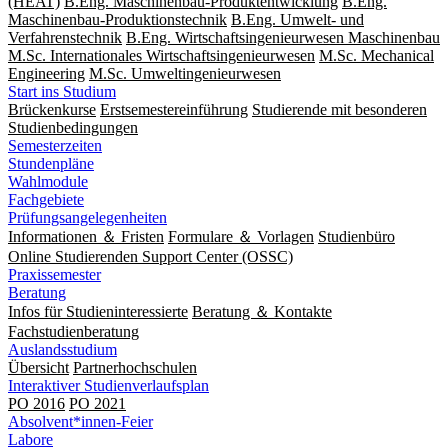
(HEAT)
B.Eng. Maschinenbau-Produktentwicklung
B.Eng.
Maschinenbau-Produktionstechnik
B.Eng. Umwelt- und
Verfahrenstechnik
B.Eng. Wirtschaftsingenieurwesen Maschinenbau
M.Sc. Internationales Wirtschaftsingenieurwesen
M.Sc. Mechanical
Engineering
M.Sc. Um­welt­ingenieur­wesen
Start ins Studium
Brückenkurse
Erstsemestereinführung
Studierende mit besonderen
Studienbedingungen
Semesterzeiten
Stundenpläne
Wahlmodule
Fachgebiete
Prüfungsangelegenheiten
Informationen ＆ Fristen
Formulare ＆ Vorlagen
Studienbüro
Online Studierenden Support Center (OSSC)
Praxissemester
Beratung
Infos für Studieninteressierte
Beratung ＆ Kontakte
Fachstudienberatung
Auslandsstudium
Übersicht
Partnerhochschulen
Interaktiver Studienverlaufsplan
PO 2016
PO 2021
Absolvent*innen-Feier
Labore