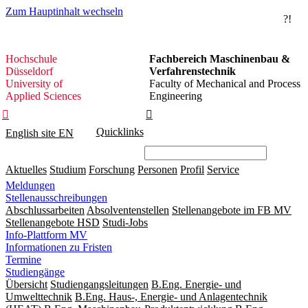
Zum Hauptinhalt wechseln
?!
Hochschule
Hochschule
Fachbereich Maschinenbau &
Düsseldorf
Düsseldorf
Verfahrenstechnik
University of
Faculty of Mechanical and Process
Applied Sciences
Engineering


Quicklinks
English site
EN
Aktuelles
Studium
Forschung
Personen
Profil
Service
Meldungen
Stellenausschreibungen
Abschlussarbeiten
Absolventenstellen
Stellenangebote im FB MV
Stellenangebote HSD
Studi-Jobs
Info-Plattform MV
Informationen zu Fristen
Termine
Studiengänge
Übersicht
Studiengangsleitungen
B.Eng. Energie- und
Umwelttechnik
B.Eng. Haus-, Energie- und Anlagentechnik