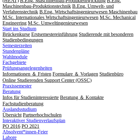
(HEAT)
B.Eng. Maschinenbau-Produktentwicklung
B.Eng.
Maschinenbau-Produktionstechnik
B.Eng. Umwelt- und
Verfahrenstechnik
B.Eng. Wirtschaftsingenieurwesen Maschinenbau
M.Sc. Internationales Wirtschaftsingenieurwesen
M.Sc. Mechanical
Engineering
M.Sc. Um­welt­ingenieur­wesen
Start ins Studium
Brückenkurse
Erstsemestereinführung
Studierende mit besonderen
Studienbedingungen
Semesterzeiten
Stundenpläne
Wahlmodule
Fachgebiete
Prüfungsangelegenheiten
Informationen ＆ Fristen
Formulare ＆ Vorlagen
Studienbüro
Online Studierenden Support Center (OSSC)
Praxissemester
Beratung
Infos für Studieninteressierte
Beratung ＆ Kontakte
Fachstudienberatung
Auslandsstudium
Übersicht
Partnerhochschulen
Interaktiver Studienverlaufsplan
PO 2016
PO 2021
Absolvent*innen-Feier
Labore