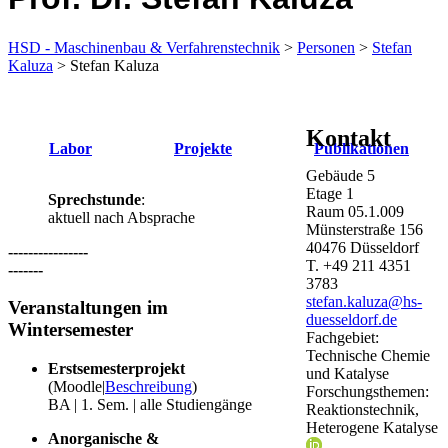
HSD - Maschinenbau & Verfahrenstechnik
>
Personen
>
Stefan
Kaluza
> Stefan Kaluza
Kontakt
Labor​
Projekte
Publikationen
Gebäude
5
Etage
1
​Sprechstunde
:
Raum
05.1.009
aktuell nach Absprache
Münsterstraße
156
40476
Düsseldorf
----------------
T.
+49 211 4351
-------
3783
stefan.kaluza@hs-
Veranstaltungen im
duesseldorf.de
Wintersemester
Fachgebiet:
Technische Chemie
Erstsemesterprojekt
und Katalyse
(Moodle|
Beschreibung
)
Forschungsthemen:
BA | 1. Sem. | alle Studiengänge
Reaktionstechnik,
Heterogene Katalyse
Anorganische &