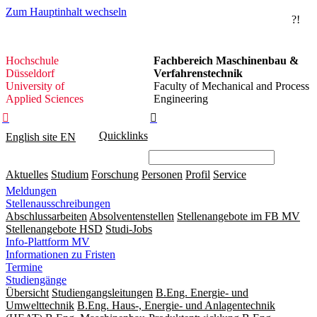
Zum Hauptinhalt wechseln
?!
Hochschule
Hochschule
Fachbereich Maschinenbau &
Düsseldorf
Düsseldorf
Verfahrenstechnik
University of
Faculty of Mechanical and Process
Applied Sciences
Engineering


Quicklinks
English site
EN
Aktuelles
Studium
Forschung
Personen
Profil
Service
Meldungen
Stellenausschreibungen
Abschlussarbeiten
Absolventenstellen
Stellenangebote im FB MV
Stellenangebote HSD
Studi-Jobs
Info-Plattform MV
Informationen zu Fristen
Termine
Studiengänge
Übersicht
Studiengangsleitungen
B.Eng. Energie- und
Umwelttechnik
B.Eng. Haus-, Energie- und Anlagentechnik