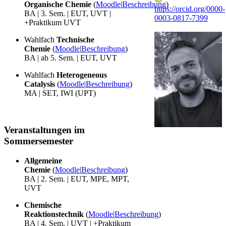
Organische Chemie
(
Moodle
|
Beschreibung
)
https://orcid.org/0000-
BA | 3. Sem. | EUT, UVT |
0003-0817-7399
+Praktikum UVT
Wahlfach
Technische
Chemie
(
Moodle
|
Beschreibung
)
BA | ab 5. Sem. | EUT, UVT
Wahlfach
Heterogeneous
Catalysis
(
Moodle
|
Beschreibung
)
MA | SET, IWI (UPT)
Veranstaltungen im
Sommersemester
Allgemeine
Chemie
(
Moodle
|
Beschreibung
)
BA | 2. Sem. | EUT, MPE, MPT,
UVT
Chemische
Reaktionstechnik
(
Moodle
|
Beschreibung
)
BA | 4. Sem. | UVT | +Praktikum