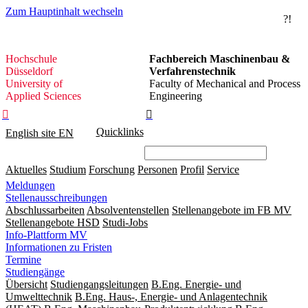
Zum Hauptinhalt wechseln
?!
Hochschule
Hochschule
Fachbereich Maschinenbau &
Düsseldorf
Düsseldorf
Verfahrenstechnik
University of
Faculty of Mechanical and Process
Applied Sciences
Engineering


Quicklinks
English site
EN
Aktuelles
Studium
Forschung
Personen
Profil
Service
Meldungen
Stellenausschreibungen
Abschlussarbeiten
Absolventenstellen
Stellenangebote im FB MV
Stellenangebote HSD
Studi-Jobs
Info-Plattform MV
Informationen zu Fristen
Termine
Studiengänge
Übersicht
Studiengangsleitungen
B.Eng. Energie- und
Umwelttechnik
B.Eng. Haus-, Energie- und Anlagentechnik