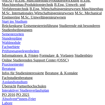
(HEAT)
B.Eng. Maschinenbau-Produktentwicklung
B.Eng.
Maschinenbau-Produktionstechnik
B.Eng. Umwelt- und
Verfahrenstechnik
B.Eng. Wirtschaftsingenieurwesen Maschinenbau
M.Sc. Internationales Wirtschaftsingenieurwesen
M.Sc. Mechanical
Engineering
M.Sc. Um­welt­ingenieur­wesen
Start ins Studium
Brückenkurse
Erstsemestereinführung
Studierende mit besonderen
Studienbedingungen
Semesterzeiten
Stundenpläne
Wahlmodule
Fachgebiete
Prüfungsangelegenheiten
Informationen ＆ Fristen
Formulare ＆ Vorlagen
Studienbüro
Online Studierenden Support Center (OSSC)
Praxissemester
Beratung
Infos für Studieninteressierte
Beratung ＆ Kontakte
Fachstudienberatung
Auslandsstudium
Übersicht
Partnerhochschulen
Interaktiver Studienverlaufsplan
PO 2016
PO 2021
Absolvent*innen-Feier
Labore