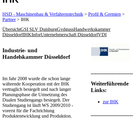
HSD - Maschinenbau & Verfahrenstechnik
>
Profil & Gremien
>
Partner
> IHK
Übersicht
GSI SLV Duisburg
Gvdguss
Handwerkskammer
Düsseldorf
IHK
Infor
Unternehmerschaft Düsseldorf
VDI
​Industrie- und
Handelskammer Düsseldorf
______________
Im Jahr 2008 wurde die schon lange
Weiterführende
währende Kooperation mit der IHK
vertraglich besiegelt und nach langer
Links:
Planungsphase die Umsetzung des
Dualen Studiengangs besiegelt. Der
zur IHK
Studiengang ist läuft WS 2009/2010 -
vorerst für die Fachrichtung
______________
Produktentwicklung und Produktion.